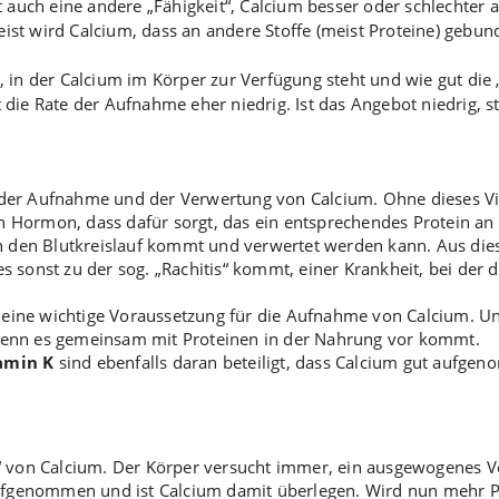
at auch eine andere „Fähigkeit“, Calcium besser oder schlecht
st wird Calcium, dass an andere Stoffe (meist Proteine) gebund
in der Calcium im Körper zur Verfügung steht und wie gut die „V
die Rate der Aufnahme eher niedrig. Ist das Angebot niedrig, s
ei der Aufnahme und der Verwertung von Calcium. Ohne dieses V
in Hormon, dass dafür sorgt, das ein entsprechendes Protein an
n den Blutkreislauf kommt und verwertet werden kann. Aus die
 es sonst zu der sog. „Rachitis“ kommt, einer Krankheit, bei de
s eine wichtige Voraussetzung für die Aufnahme von Calcium. U
enn es gemeinsam mit Proteinen in der Nahrung vor kommt.
amin K
sind ebenfalls daran beteiligt, dass Calcium gut aufg
r“ von Calcium. Der Körper versucht immer, ein ausgewogenes 
aufgenommen und ist Calcium damit überlegen. Wird nun mehr 