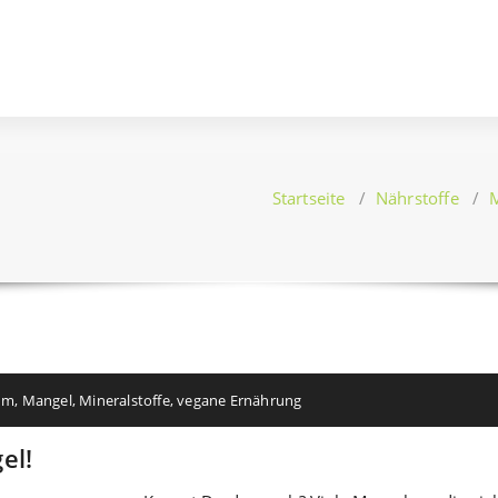
Startseite
/
Nährstoffe
/
M
um
,
Mangel
,
Mineralstoffe
,
vegane Ernährung
el!