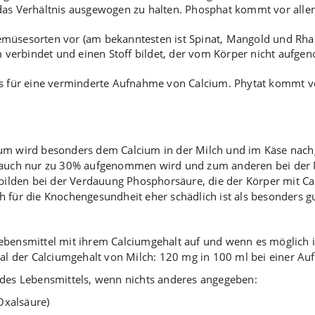
as Verhältnis ausgewogen zu halten. Phosphat kommt vor allem
müsesorten vor (am bekanntesten ist Spinat, Mangold und Rh
m verbindet und einen Stoff bildet, der vom Körper nicht aufg
ls für eine verminderte Aufnahme von Calcium. Phytat kommt vo
ium wird besonders dem Calcium in der Milch und im Käse nach
n auch nur zu 30% aufgenommen wird und zum anderen bei der Mi
e bilden bei der Verdauung Phosphorsäure, die der Körper mit C
 für die Knochengesundheit eher schädlich ist als besonders gu
m
he Lebensmittel mit ihrem Calciumgehalt auf und wenn es möglich
l der Calciumgehalt von Milch: 120 mg in 100 ml bei einer A
 des Lebensmittels, wenn nichts anderes angegeben:
Oxalsäure)