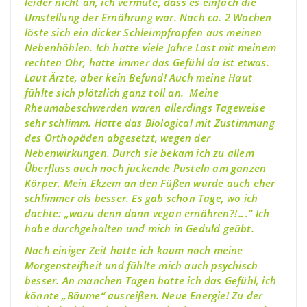
leider nicht an, ich vermute, dass es einfach die
Umstellung der Ernährung war. Nach ca. 2 Wochen
löste sich ein dicker Schleimpfropfen aus meinen
Nebenhöhlen. Ich hatte viele Jahre Last mit meinem
rechten Ohr, hatte immer das Gefühl da ist etwas.
Laut Ärzte, aber kein Befund! Auch meine Haut
fühlte sich plötzlich ganz toll an. Meine
Rheumabeschwerden waren allerdings Tageweise
sehr schlimm. Hatte das Biological mit Zustimmung
des Orthopäden abgesetzt, wegen der
Nebenwirkungen. Durch sie bekam ich zu allem
Überfluss auch noch juckende Pusteln am ganzen
Körper. Mein Ekzem an den Füßen wurde auch eher
schlimmer als besser. Es gab schon Tage, wo ich
dachte: „wozu denn dann vegan ernähren?!….“ Ich
habe durchgehalten und mich in Geduld geübt.
Nach einiger Zeit hatte ich kaum noch meine
Morgensteifheit und fühlte mich auch psychisch
besser. An manchen Tagen hatte ich das Gefühl, ich
könnte „Bäume“ ausreißen. Neue Energie! Zu der