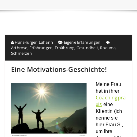
Hans-Jürgen Lahann
Eigene Erfahrungen
Arthrose
,
Erfahrungen
,
Ernährung
,
Gesundheit
,
Rheuma
,
Schmerzen
Eine Motivations-Geschichte!
Meine Frau
hat in ihrer
Coachingpra
xis
eine
Klientin (ich
nenne sie
hier Frau S.,
um ihre