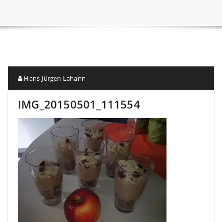
Hans-Jürgen Lahann
IMG_20150501_111554