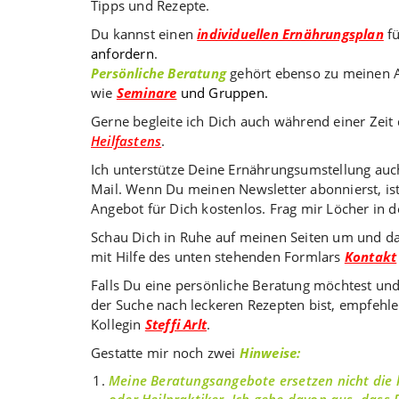
Tipps und Rezepte.
Du kannst einen
individuellen Ernährungsplan
fü
anfordern
.
Persönliche Beratung
gehört ebenso zu meinen 
wie
Seminare
und Gruppen.
Gerne begleite ich Dich auch während einer Zeit
Heilfastens
.
Ich unterstütze Deine Ernährungsumstellung auc
Mail. Wenn Du meinen Newsletter abonnierst, ist
Angebot für Dich kostenlos. Frag mir Löcher in d
Schau Dich in Ruhe auf meinen Seiten um und d
mit Hilfe des unten stehenden Formlars
Kontakt
Falls Du eine persönliche Beratung möchtest un
der Suche nach leckeren Rezepten bist, empfehle 
Kollegin
Steffi Arlt
.
Gestatte mir noch zwei
Hinweise:
Meine Beratungsangebote ersetzen nicht die 
oder Heilpraktiker. Ich gehe davon aus, dass