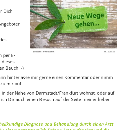
r Dich
Angeboten
 des
h per E-
 dieses
en Bauch :-)
ann hinterlasse mir gerne einen Kommentar oder nimm
zu mir auf.
d in der Nähe von Darmstadt/Frankfurt wohnst, oder auf
ich Dir auch einen Besuch auf der Seite meiner lieben
heilkundige Diagnose und Behandlung durch einen Arzt
 Du eigenverantwortlich Deinen Arzt aufsuchst und die