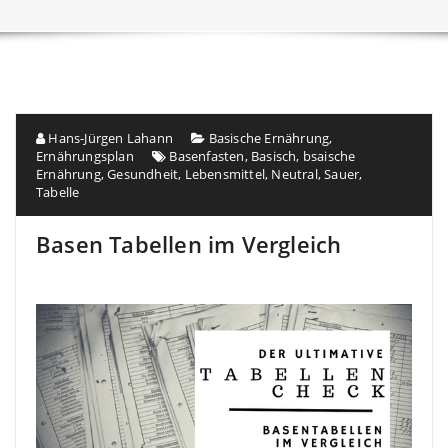
Hans-Jürgen Lahann
Basische Ernährung
,
Ernährungsplan
Basenfasten
,
Basisch
,
bsaische
Ernährung
,
Gesundheit
,
Lebensmittel
,
Neutral
,
Sauer
,
Tabelle
Basen Tabellen im Vergleich