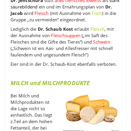
Dr. Jentschura
stuft
alles tierisches Eiweiss
als
stark
säurebildend
ein und im Ernährungsplan von
Dr.
Jacob
wird
Fleisch
(mit Ausnahme von
Fisch
) in die
Gruppe „zu vermeiden“ eingeordnet.
Lediglich die
Dr. Schaub Kost
erlaubt
Fleisch
, mit
der Ausnahme von
Fleischsuppen
(„im Saft des
Fleisches sind die Gifte des Tieres“) und
Schwein
(„Schwein ist ein Aas- und Allesfresser mit schnell
faulendem und ungesundem Fleisch“)
Eier sind in der Dr. Schaub-Kost ebenfalls verboten.
MILCH und MILCHPRODUKTE
Bei Milch und
Milchprodukten ist
die Lage nicht so
einheitlich. Das liegt
z.Teil an dem hohen
Fettanteil, der bei