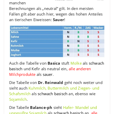
manchen
Berechnungen als „neutral“ gilt. In den meisten
Fällen gilt aber auch hier, wegen des hohen Anteiles
an tierischen Eiweissen:
Sauer
!
Auch die Tabelle von
Basica
stuft
Molke
als
schwach
basisch
und Kefir als neutral ein,
alle anderen
Milchprodukte
als
sauer
.
Die Tabelle von
Dr. Reinwald
geht noch weiter und
sieht auch
Kuhmilch, Buttermilch und Ziegen- und
Schafsmilch
als
schwach basisch
an, ebenso wie
Sojamilch
.
Die Tabelle
Balance-ph
sieht
Hafer- Mandel und
ungesüßte Sojamilch
als
schwach basisch
an,
alle