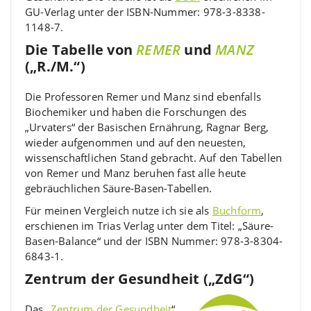
GU-Verlag unter der ISBN-Nummer: 978-3-8338-
1148-7.
Die Tabelle von
REMER
und
MANZ
(„R./M.“)
Die Professoren Remer und Manz sind ebenfalls
Biochemiker und haben die Forschungen des
„Urvaters“ der Basischen Ernährung, Ragnar Berg,
wieder aufgenommen und auf den neuesten,
wissenschaftlichen Stand gebracht. Auf den Tabellen
von Remer und Manz beruhen fast alle heute
gebräuchlichen Säure-Basen-Tabellen.
Für meinen Vergleich nutze ich sie als
Buchform
,
erschienen im Trias Verlag unter dem Titel: „Säure-
Basen-Balance“ und der ISBN Nummer: 978-3-8304-
6843-1.
Zentrum der Gesundheit („ZdG“)
Das „
Zentrum der Gesundheit
“